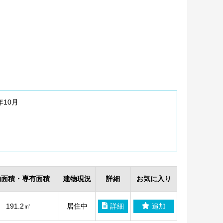
年10月
物面積・専有面積
建物現況
詳細
お気に入り
191.2㎡
居住中
詳細
追加