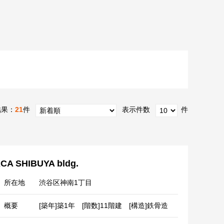
結果：
21
件
表示件数
件
CA SHIBUYA bldg.
所在地
渋谷区神南1丁目
概要
[築年]築1年 [階数]11階建 [構造]鉄骨造