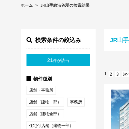
ホーム
JR山手線渋谷駅の検索結果
検索条件の絞込み
JR山
21
件が該当
1
2
3
次
物件種別
店舗・事務所
店舗（建物一部）
事務所
店舗（建物全部）
住宅付店舗（建物一部）