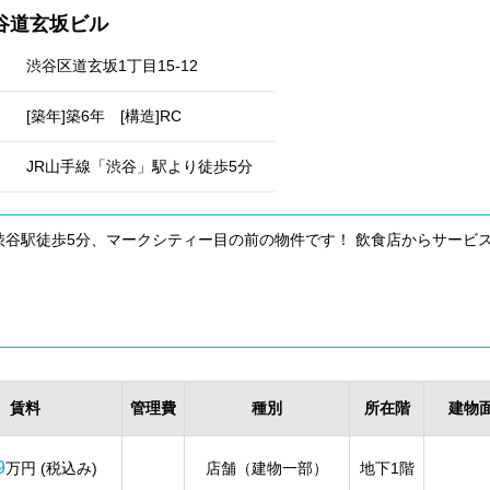
谷道玄坂ビル
渋谷区道玄坂1丁目15-12
[築年]築6年 [構造]RC
JR山手線「渋谷」駅より徒歩5分
渋谷駅徒歩5分、マークシティー目の前の物件です！ 飲食店からサービ
賃料
管理費
種別
所在階
建物
9
万円 (税込み)
店舗（建物一部）
地下1階