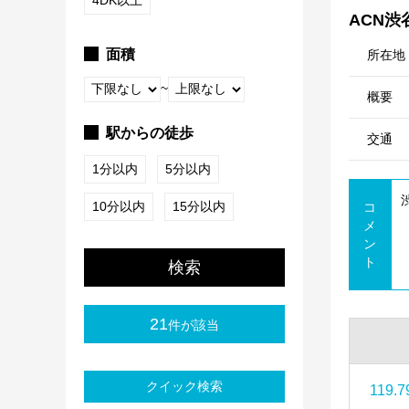
4DK以上
ACN渋
面積
所在地
~
概要
駅からの徒歩
交通
1分以内
5分以内
10分以内
15分以内
コ
メ
ン
ト
検索
21
件が該当
クイック検索
119.7