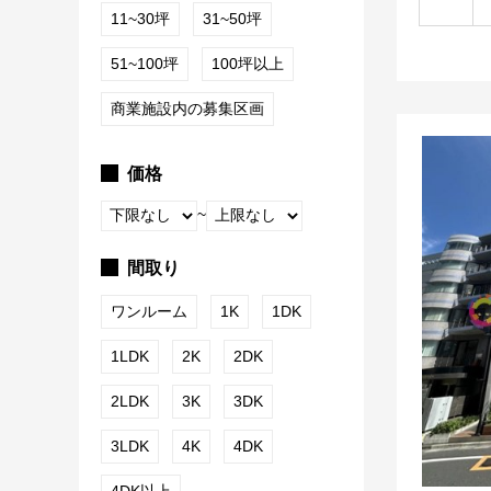
11~30坪
31~50坪
51~100坪
100坪以上
商業施設内の募集区画
価格
~
間取り
ワンルーム
1K
1DK
1LDK
2K
2DK
2LDK
3K
3DK
3LDK
4K
4DK