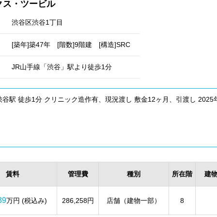
クス・ツービル
渋谷区渋谷1丁目
[築年]築47年 [階数]9階建 [構造]SRC
JR山手線「渋谷」駅より徒歩1分
渋谷駅 徒歩1分 クリニック造作有、現況渡し 敷金12ヶ月、引渡し 2025
賃料
管理費
種別
所在階
建
39
万円 (税込み)
286,258円
店舗（建物一部）
8