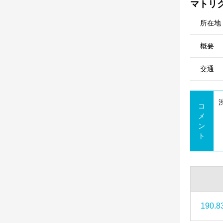
マトリ
所在地
概要
交通
コ
メ
ン
ト
190.8