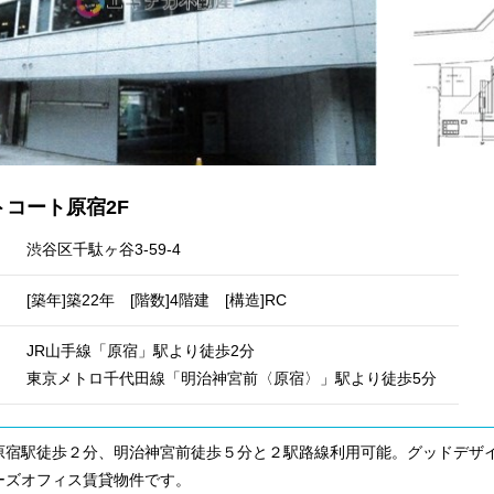
トコート原宿2F
渋谷区千駄ヶ谷3-59-4
[築年]築22年 [階数]4階建 [構造]RC
JR山手線「原宿」駅より徒歩2分
東京メトロ千代田線「明治神宮前〈原宿〉」駅より徒歩5分
原宿駅徒歩２分、明治神宮前徒歩５分と２駅路線利用可能。グッドデザ
ーズオフィス賃貸物件です。