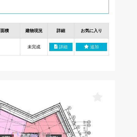
有面積
建物現況
詳細
お気に入り
未完成
詳細
追加