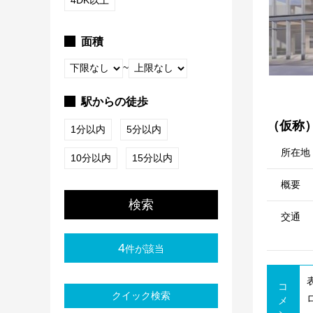
4DK以上
面積
~
駅からの徒歩
（仮称）o
1分以内
5分以内
所在地
10分以内
15分以内
概要
検索
交通
4
件が該当
コ
クイック検索
メ