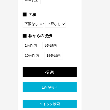
4DK以上
面積
~
駅からの徒歩
1分以内
5分以内
10分以内
15分以内
検索
1
件が該当
クイック検索