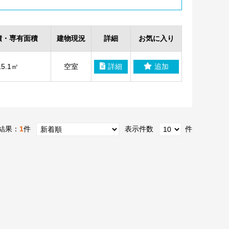
積・専有面積
建物現況
詳細
お気に入り
15.1㎡
空室
詳細
追加
結果：
1
件
表示件数
件