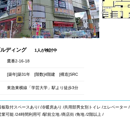
ビルディング
1人が検討中
鷹番2-16-18
[築年]築31年 [階数]4階建 [構造]SRC
東急東横線「学芸大学」駅より徒歩3分
看板取付スペースあり/ /冷暖房あり /共用部男女別トイレ /エレベーター /
営業可能 /24時間利用可 /駅前立地 /商店街 /角地 /2階以上 /