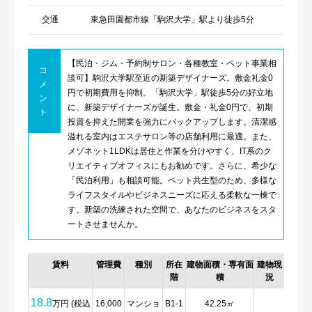
交通
東急田園都市線「駒沢大学」駅より徒歩5分
【民泊・ジム・予約制サロン・各種教室・ペット事業相
コ
談可】駒沢大学駅至近の新築デザイナーズ。敷金礼金0
メ
円で初期費用を抑制。「駒沢大学」駅徒歩5分の好立地
ン
に、新築デザイナーズが誕生。敷金・礼金0円で、初期
ト
投資を抑えた開業を強力にバックアップします。清潔感
溢れる室内はエステサロン等の店舗利用に最適。また、
メゾネット1LDKは居住と作業を分けやすく、IT系のク
リエイティブオフィスにもお勧めです。さらに、希少な
「民泊利用」も相談可能。ペット共生型のため、多様な
ライフスタイルやビジネスニーズに応える柔軟な一棟で
す。新築の洗練された空間で、あなたのビジネスをスタ
ートさせませんか。
賃料
管理費
種別
所在
建物面積・専有面
建物現
詳細
階
積
況
18.8
万円 (税込
16,000
マンショ
B1-1
42.25㎡
詳