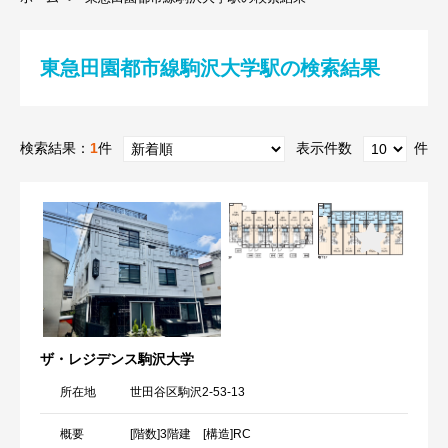
東急田園都市線駒沢大学駅の検索結果
検索結果：
1
件
表示件数
件
ザ・レジデンス駒沢大学
所在地
世田谷区駒沢2-53-13
概要
[階数]3階建 [構造]RC