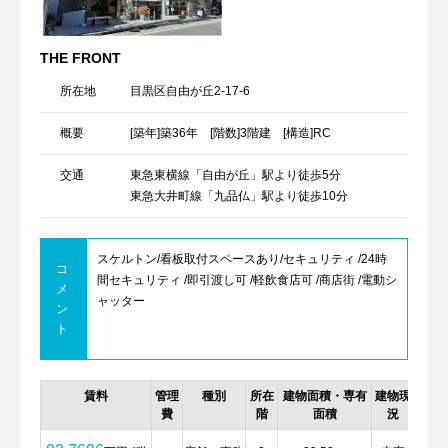
THE FRONT
所在地
目黒区自由が丘2-17-6
概要
[築年]築36年 [階数]3階建 [構造]RC
交通
東急東横線「自由が丘」駅より徒歩5分
東急大井町線「九品仏」駅より徒歩10分
スケルトン/看板取付スペースあり/セキュリティ /24時
コ
間セキュリティ /即引渡し可 /軽飲食店可 /商店街 /電動シ
メ
ャッター
ン
ト
賃料
管理
種別
所在
建物面積・専有
建物現
詳細
費
階
面積
況