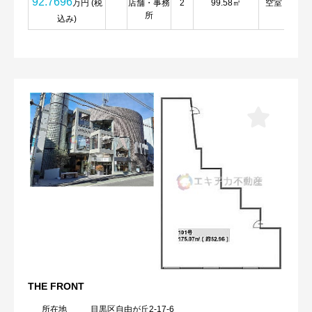
92.7696
万円 (税
店舗・事務
2
99.58㎡
空室
詳
所
細
込み)
THE FRONT
所在地
目黒区自由が丘2-17-6