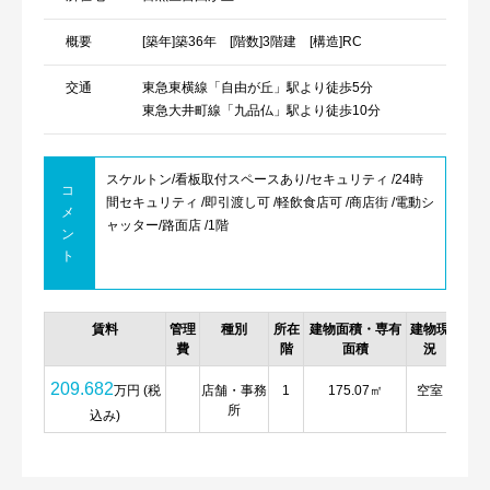
概要
[築年]築36年 [階数]3階建 [構造]RC
交通
東急東横線「自由が丘」駅より徒歩5分
東急大井町線「九品仏」駅より徒歩10分
スケルトン/看板取付スペースあり/セキュリティ /24時
コ
間セキュリティ /即引渡し可 /軽飲食店可 /商店街 /電動シ
メ
ャッター/路面店 /1階
ン
ト
賃料
管理
種別
所在
建物面積・専有
建物現
詳細
費
階
面積
況
209.682
万円 (税
店舗・事務
1
175.07㎡
空室
詳
所
細
込み)