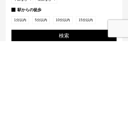
駅からの徒歩
1分以内
5分以内
10分以内
15分以内
検索
2
件が該当
クイック検索
ウルクル株式会社
〒150-0002 東京都渋谷区渋谷2-10-10 クオーツタワー8F
03-6433-5367
03-6433-5302
東京都知事（3）第 95323 号