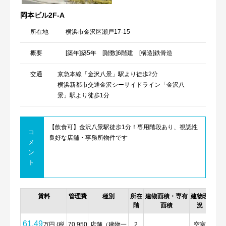
岡本ビル2F-A
所在地
横浜市金沢区瀬戸17-15
概要
[築年]築5年 [階数]6階建 [構造]鉄骨造
交通
京急本線「金沢八景」駅より徒歩2分
横浜新都市交通金沢シーサイドライン「金沢八
景」駅より徒歩1分
【飲食可】金沢八景駅徒歩1分！専用階段あり、視認性
コ
良好な店舗・事務所物件です
メ
ン
ト
賃料
管理費
種別
所在
建物面積・専有
建物現
詳
階
面積
況
61.49
万円 (税
70,950
店舗（建物一
2
空室