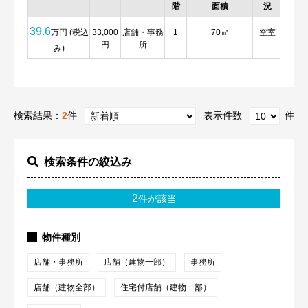
階
面積
況
39.6
万円 (税込
33,000
店舗・事務
1
70㎡
空室
詳
円
所
細
み)
検索結果：
2
件
表示件数
件
検索条件の絞込み
2
件が該当
物件種別
店舗・事務所
店舗（建物一部）
事務所
店舗（建物全部）
住宅付店舗（建物一部）