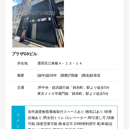
プラザG5ビル
所在地
墨田区江東橋４－１３－１４
概要
[築年]築36年 [階数]7階建 [構造]鉄骨造
交通
JR中央・総武緩行線「錦糸町」駅より徒歩5分
東京メトロ半蔵門線「錦糸町」駅より徒歩5分
造作譲渡無償/看板取付スペースあり /換気口あり /排煙
コ
設備あり /男女別トイレ /エレベーター /即引渡し可 /演奏
メ
可能 /深夜営業可能 /飲食店可 /24時間利用可 /駐車場(近
ン