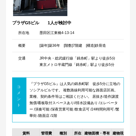
プラザG5ビル
1人が検討中
所在地
墨田区江東橋4-13-14
概要
[築年]築36年 [階数]7階建 [構造]鉄骨造
交通
JR中央・総武緩行線「錦糸町」駅より徒歩5分
東京メトロ半蔵門線「錦糸町」駅より徒歩5分
『プラザG5ビル』は人気の錦糸町駅 徒歩5分に立地の
コ
ソシアルビルです。 複数路線利用可能な路面店区画。
メ
業種、契約条件等はご相談ください。 居抜き/造作譲渡
ン
無償/看板取付スペースあり//排水設備あり /エレベータ
ト
ー /演奏可能 /深夜営業可能 /飲食店可 /24時間利用可 /繁
華街 /路面店 /1階
賃料
管理費
種別
所在
建物面積・専有
建物現
詳細