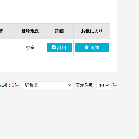
積
建物現況
詳細
お気に入り
空室
詳細
追加
結果：
1
件
表示件数
件