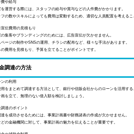
件費や給与
室を運営する際には、スタッフの給与や賞与などの人件費がかかります。
ッフの数やスキルによっても費用は変動するため、適切な人員配置を考えるこ
告宣伝費用の見積もり
室の集客やブランディングのためには、広告宣伝が欠かせません。
ムページの制作やSNSの運用、チラシの配布など、様々な手法があります。
らの費用を見積もり、予算を立てることがポイントです。
金調達の方法
ーンの利用
費用をまとめて調達する方法として、銀行や信販会社からのローンを活用する
計画を立て、無理のない借入額を検討しましょう。
金調達のポイント
調達を成功させるためには、事業計画書や財務諸表の作成が欠かせません。
などの金融機関に対して、事業計画の魅力を伝えることが重要です。