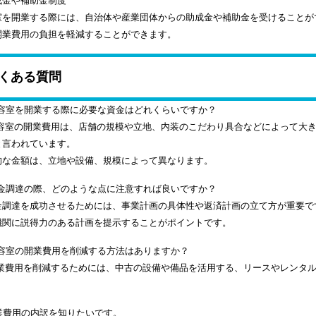
成金や補助金制度
室を開業する際には、自治体や産業団体からの助成金や補助金を受けることが
開業費用の負担を軽減することができます。
くある質問
容室を開業する際に必要な資金はどれくらいですか？
容室の開業費用は、店舗の規模や立地、内装のこだわり具合などによって大きく異な
と言われています。
的な金額は、立地や設備、規模によって異なります。
金調達の際、どのような点に注意すれば良いですか？
金調達を成功させるためには、事業計画の具体性や返済計画の立て方が重要で
機関に説得力のある計画を提示することがポイントです。
容室の開業費用を削減する方法はありますか？
業費用を削減するためには、中古の設備や備品を活用する、リースやレンタル
業費用の内訳を知りたいです。