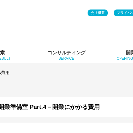
会社概要
プライバ
検索
コンサルティング
開
ESULT
SERVICE
OPENING
る費用
開業準備室 Part.4－開業にかかる費用