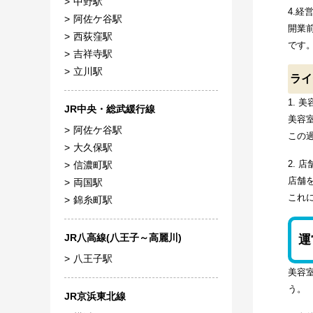
中野駅
4.経
阿佐ケ谷駅
開業
西荻窪駅
です
吉祥寺駅
立川駅
ライ
1. 
JR中央・総武緩行線
美容
阿佐ケ谷駅
この
大久保駅
2. 
信濃町駅
店舗
両国駅
これ
錦糸町駅
JR八高線(八王子～高麗川)
運
八王子駅
美容
う。
JR京浜東北線