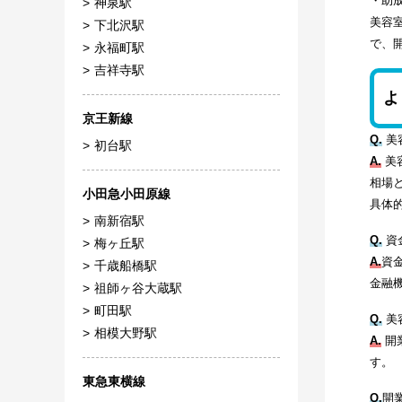
・助
神泉駅
美容
下北沢駅
で、
永福町駅
吉祥寺駅
よ
京王新線
Q.
美
初台駅
A.
美
相場
小田急小田原線
具体
南新宿駅
Q.
資
梅ヶ丘駅
A.
資
千歳船橋駅
金融
祖師ヶ谷大蔵駅
町田駅
Q.
美
相模大野駅
A.
開
す。
東急東横線
Q.
開