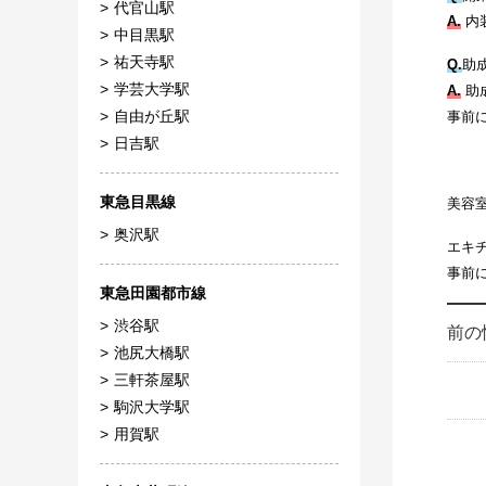
代官山駅
A.
内
中目黒駅
祐天寺駅
Q.
助
学芸大学駅
A.
助
自由が丘駅
事前
日吉駅
東急目黒線
美容
奥沢駅
エキ
事前
東急田園都市線
渋谷駅
前の
池尻大橋駅
三軒茶屋駅
駒沢大学駅
用賀駅