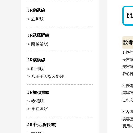
JR南武線
開
立川駅
JR武蔵野線
設備
南越谷駅
1.物
美容
JR横浜線
美容
町田駅
都心
八王子みなみ野駅
2.設
JR横須賀線
美容
これ
横浜駅
東戸塚駅
3.内
美容
JR中央線(快速)
費用