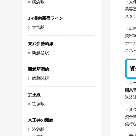
・人
横浜駅
美容
スタ
JR湘南新宿ライン
大宮駅
・広
美容
ホー
東武伊勢崎線
これ
新越谷駅
資
西武新宿線
武蔵関駅
・ロ
開業
京王線
返済
笹塚駅
・資
資金
京王井の頭線
銀行
渋谷駅