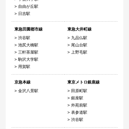
自由が丘駅
日吉駅
東急田園都市線
東急大井町線
渋谷駅
九品仏駅
池尻大橋駅
尾山台駅
三軒茶屋駅
上野毛駅
駒沢大学駅
用賀駅
京急本線
東京メトロ銀座線
金沢八景駅
田原町駅
銀座駅
外苑前駅
表参道駅
渋谷駅