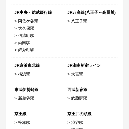
JR中央・総武緩行線
JR八高線(八王子～高麗川)
阿佐ケ谷駅
八王子駅
大久保駅
信濃町駅
両国駅
錦糸町駅
JR京浜東北線
JR湘南新宿ライン
横浜駅
大宮駅
東武伊勢崎線
西武新宿線
新越谷駅
武蔵関駅
京王線
京王井の頭線
笹塚駅
渋谷駅