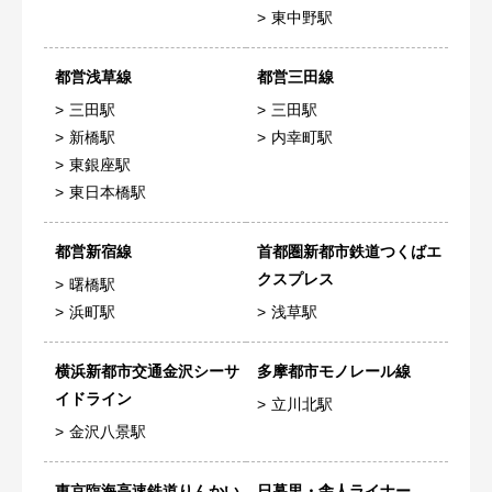
東中野駅
都営浅草線
都営三田線
三田駅
三田駅
新橋駅
内幸町駅
東銀座駅
東日本橋駅
都営新宿線
首都圏新都市鉄道つくばエ
クスプレス
曙橋駅
浜町駅
浅草駅
横浜新都市交通金沢シーサ
多摩都市モノレール線
イドライン
立川北駅
金沢八景駅
東京臨海高速鉄道りんかい
日暮里・舎人ライナー