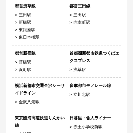
都営浅草線
都営三田線
三田駅
三田駅
新橋駅
内幸町駅
東銀座駅
東日本橋駅
都営新宿線
首都圏新都市鉄道つくばエ
クスプレス
曙橋駅
浜町駅
浅草駅
横浜新都市交通金沢シーサ
多摩都市モノレール線
イドライン
立川北駅
金沢八景駅
東京臨海高速鉄道りんかい
日暮里・舎人ライナー
線
赤土小学校前駅