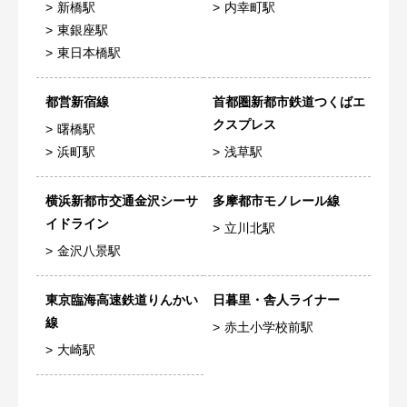
新橋駅
内幸町駅
東銀座駅
東日本橋駅
都営新宿線
首都圏新都市鉄道つくばエ
クスプレス
曙橋駅
浜町駅
浅草駅
横浜新都市交通金沢シーサ
多摩都市モノレール線
イドライン
立川北駅
金沢八景駅
東京臨海高速鉄道りんかい
日暮里・舎人ライナー
線
赤土小学校前駅
大崎駅