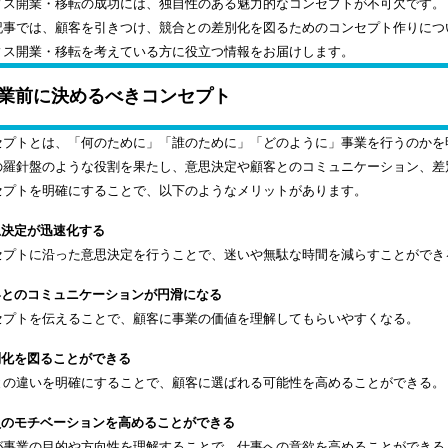
ィス開業・移転の成功には、独自性のある魅力的なコンセプトが不可欠です。
記事では、顧客を引きつけ、競合との差別化を図るためのコンセプト作りにつ
ィス開業・移転を考えている方に役立つ情報をお届けします。
業前に決めるべきコンセプト
セプトとは、「何のために」「誰のために」「どのように」事業を行うのかを
の羅針盤のような役割を果たし、意思決定や顧客とのコミュニケーション、差
セプトを明確にすることで、以下のようなメリットがあります。
思決定が迅速化する
セプトに沿った意思決定を行うことで、迷いや無駄な時間を減らすことができ
顧客とのコミュニケーションが円滑になる
セプトを伝えることで、顧客に事業の価値を理解してもらいやすくなる。
別化を図ることができる
との違いを明確にすることで、顧客に選ばれる可能性を高めることができる。
社員のモチベーションを高めることができる
が事業の目的や方向性を理解することで、仕事への意欲を高めることができる