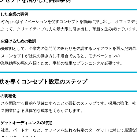
ンセプトを活かした開業事例
功した企業の実例
gleやAppleはイノベーションを促すコンセプトを前面に押し出し、オフィ
によって、クリエイティブな力を最大限に引き出し、革新を生み続けています
敗を避けるための教訓
の失敗例として、企業内の部門間の隔たりを強調するレイアウトを選んだ結果
ィスコンセプトが社員の働き方に不適合であると、モチベーションの
や業務効率の悪化を招くため、事前の慎重なプランニングが必要です。
功を導くコンセプト設定のステップ
的の明確化
ィスを開業する目的を明確にすることが最初のステップです。採用の強化、社
ィス開業による具体的な成果を明らかにします。
ターゲットオーディエンスの特定
、社員、パートナーなど、オフィスを訪れる特定のターゲットに対して最適な