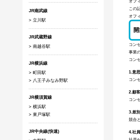
オフ
この
JR南武線
オフ
立川駅
開
JR武蔵野線
コン
南越谷駅
事業
コン
JR横浜線
1.意
町田駅
コン
八王子みなみ野駅
2.
JR横須賀線
コン
横浜駅
3.差
東戸塚駅
競合
JR中央線(快速)
4.
社員