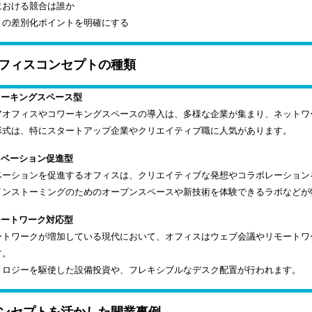
における競合は誰か
との差別化ポイントを明確にする
フィスコンセプトの種類
ワーキングスペース型
アオフィスやコワーキングスペースの導入は、多様な企業が集まり、ネットワ
形式は、特にスタートアップ企業やクリエイティブ職に人気があります。
ノベーション促進型
ベーションを促進するオフィスは、クリエイティブな発想やコラボレーション
インストーミングのためのオープンスペースや新技術を体験できるラボなどが
モートワーク対応型
ートワークが増加している現代において、オフィスはウェブ会議やリモートワ
す。
ノロジーを駆使した設備投資や、フレキシブルなデスク配置が行われます。