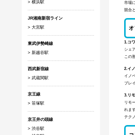
横浜駅
市場
競合
JR湘南新宿ライン
大宮駅
オ
1.コ
東武伊勢崎線
シェ
新越谷駅
この
2.イ
西武新宿線
イノ
武蔵関駅
ブレ
京王線
3.リ
リモ
笹塚駅
れま
テク
京王井の頭線
渋谷駅