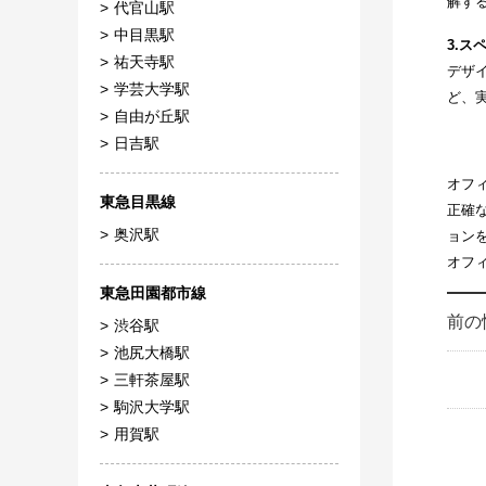
解す
代官山駅
中目黒駅
3.
祐天寺駅
デザ
学芸大学駅
ど、
自由が丘駅
日吉駅
オフ
東急目黒線
正確
奥沢駅
ョン
オフ
東急田園都市線
前の
渋谷駅
池尻大橋駅
三軒茶屋駅
駒沢大学駅
用賀駅