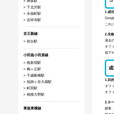
コ
神泉駅
下北沢駅
1.成
永福町駅
Goo
吉祥寺駅
これ
京王新線
2.失
過去
初台駅
オフ
低下
小田急小田原線
南新宿駅
成
梅ヶ丘駅
千歳船橋駅
1.目
祖師ヶ谷大蔵駅
オフ
町田駅
オフ
相模大野駅
2.
東急東横線
顧客