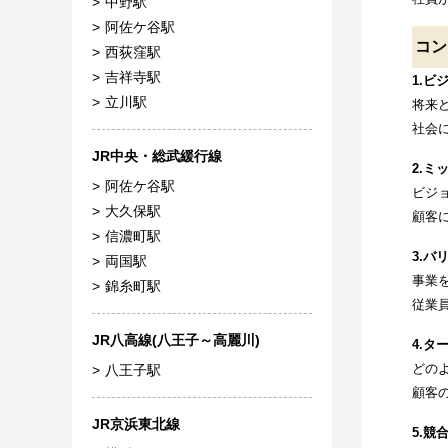
中野駅
阿佐ケ谷駅
コン
西荻窪駅
吉祥寺駅
1.ビ
立川駅
将来
社会
JR中央・総武緩行線
2.ミ
阿佐ケ谷駅
ビジ
大久保駅
顧客
信濃町駅
3.バ
両国駅
事業
錦糸町駅
従業
JR八高線(八王子～高麗川)
4.タ
どの
八王子駅
顧客
JR京浜東北線
5.競