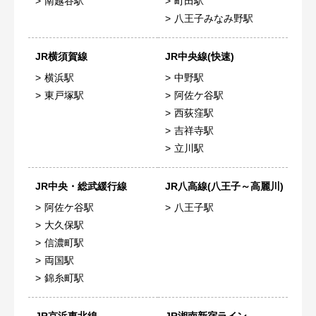
南越谷駅
町田駅
八王子みなみ野駅
JR横須賀線
JR中央線(快速)
横浜駅
中野駅
東戸塚駅
阿佐ケ谷駅
西荻窪駅
吉祥寺駅
立川駅
JR中央・総武緩行線
JR八高線(八王子～高麗川)
阿佐ケ谷駅
八王子駅
大久保駅
信濃町駅
両国駅
錦糸町駅
JR京浜東北線
JR湘南新宿ライン