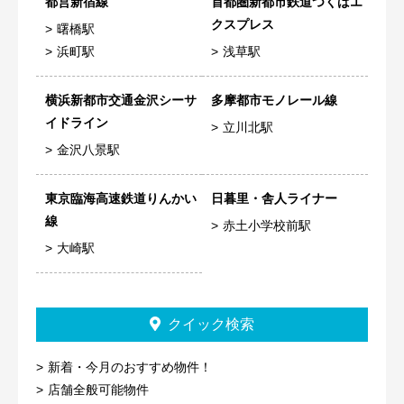
都営新宿線
首都圏新都市鉄道つくばエ
クスプレス
曙橋駅
浜町駅
浅草駅
横浜新都市交通金沢シーサ
多摩都市モノレール線
イドライン
立川北駅
金沢八景駅
東京臨海高速鉄道りんかい
日暮里・舎人ライナー
線
赤土小学校前駅
大崎駅
クイック検索
新着・今月のおすすめ物件！
店舗全般可能物件